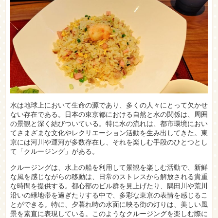
水は地球上において生命の源であり、多くの人々にとって欠かせ
ない存在である。
日本の東京都における自然と水の関係は、周囲
の景観と深く結びついている。特に水の流れは、都市環境におい
てさまざまな文化やレクリエーション活動を生み出してきた。東
京には河川や運河が多数存在し、それを楽しむ手段のひとつとし
て「クルージング」がある。
クルージングは、水上の船を利用して景観を楽しむ活動で、新鮮
な風を感じながらの移動は、日常のストレスから解放される貴重
な時間を提供する。都心部のビル群を見上げたり、隅田川や荒川
沿いの緑地帯を過ぎたりする中で、多彩な東京の表情を感じるこ
とができる。特に、夕暮れ時の水面に映る街の灯りは、美しい風
景を素直に表現している。このようなクルージングを楽しむ際に