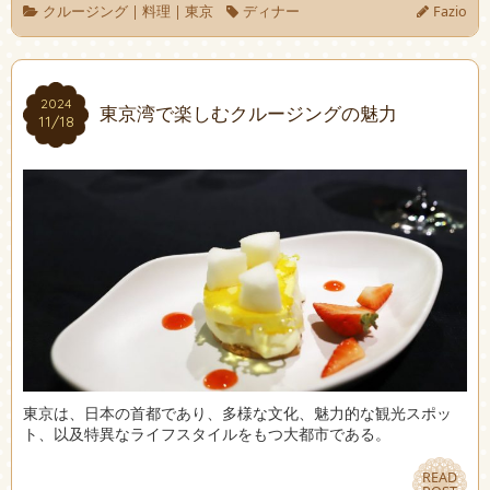
クルージング
|
料理
|
東京
ディナー
Fazio
2024
2024
東京湾で楽しむクルージングの魅力
11/18
11/18
東京は、日本の首都であり、多様な文化、魅力的な観光スポッ
ト、以及特異なライフスタイルをもつ大都市である。
READ
READ