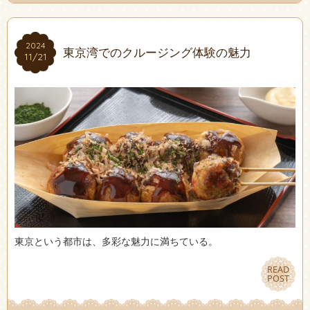
2024
2024
東京湾でのクルージング体験の魅力
11/21
11/21
東京という都市は、多彩な魅力に満ちている。
READ
READ
POST
POST