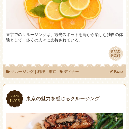
東京でのクルージングは、観光スポットを海から楽しむ独自の体
験として、多くの人々に支持されている。
READ
READ
POST
POST
クルージング
|
料理
|
東京
ディナー
Fazio
2024
2024
東京の魅力を感じるクルージング
11/03
11/03