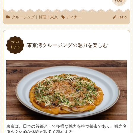
POST
POST
クルージング
|
料理
|
東京
ディナー
Fazio
2024
2024
東京湾クルージングの魅力を楽しむ
11/15
11/15
東京は、日本の首都として多様な魅力を持つ都市であり、観光名
所や文化的な体験が数多く存在する。