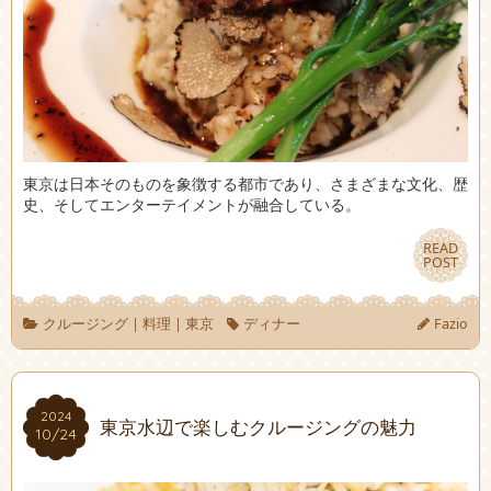
東京は日本そのものを象徴する都市であり、さまざまな文化、歴
史、そしてエンターテイメントが融合している。
READ
READ
POST
POST
クルージング
|
料理
|
東京
ディナー
Fazio
2024
2024
東京水辺で楽しむクルージングの魅力
10/24
10/24