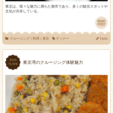
東京は、様々な魅力に満ちた都市であり、多くの観光スポットや
文化が共存している。
READ
READ
POST
POST
クルージング
|
料理
|
東京
ディナー
Fazio
2024
2024
東京湾のクルージング体験魅力
11/09
11/09