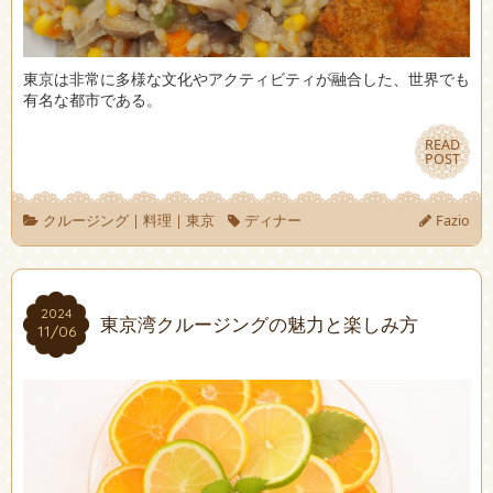
東京は非常に多様な文化やアクティビティが融合した、世界でも
有名な都市である。
READ
READ
POST
POST
クルージング
|
料理
|
東京
ディナー
Fazio
2024
2024
東京湾クルージングの魅力と楽しみ方
11/06
11/06