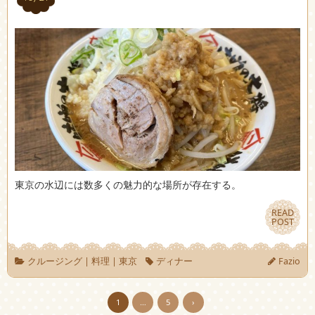
東京の水辺には数多くの魅力的な場所が存在する。
READ
READ
POST
POST
クルージング
|
料理
|
東京
ディナー
Fazio
1
…
5
›