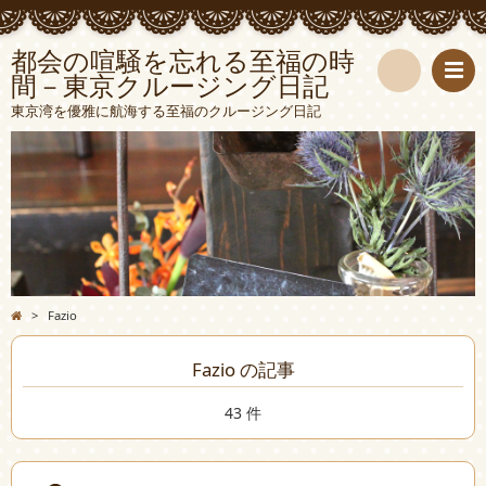
都会の喧騒を忘れる至福の時
間－東京クルージング日記
検
東京湾を優雅に航海する至福のクルージング日記
索
>
Fazio
Fazio の記事
43 件