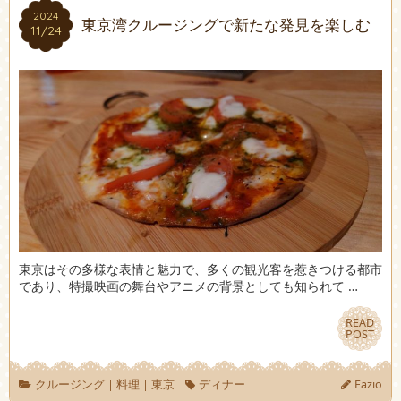
2024
2024
東京湾クルージングで新たな発見を楽しむ
11/24
11/24
東京はその多様な表情と魅力で、多くの観光客を惹きつける都市
であり、特撮映画の舞台やアニメの背景としても知られて …
READ
READ
POST
POST
クルージング
|
料理
|
東京
ディナー
Fazio