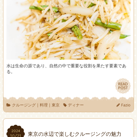
水は生命の源であり、自然の中で重要な役割を果たす要素であ
る。
READ
READ
POST
POST
クルージング
|
料理
|
東京
ディナー
Fazio
2024
2024
東京の水辺で楽しむクルージングの魅力
10/21
10/21