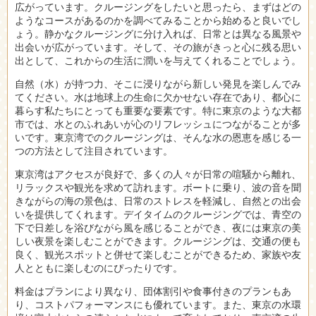
広がっています。クルージングをしたいと思ったら、まずはどの
ようなコースがあるのかを調べてみることから始めると良いでし
ょう。静かなクルージングに分け入れば、日常とは異なる風景や
出会いが広がっています。そして、その旅がきっと心に残る思い
出として、これからの生活に潤いを与えてくれることでしょう。
自然（水）が持つ力、そこに浸りながら新しい発見を楽しんでみ
てください。水は地球上の生命に欠かせない存在であり、都心に
暮らす私たちにとっても重要な要素です。特に東京のような大都
市では、水とのふれあいが心のリフレッシュにつながることが多
いです。東京湾でのクルージングは、そんな水の恩恵を感じる一
つの方法として注目されています。
東京湾はアクセスが良好で、多くの人々が日常の喧騒から離れ、
リラックスや観光を求めて訪れます。ボートに乗り、波の音を聞
きながらの海の景色は、日常のストレスを軽減し、自然との出会
いを提供してくれます。デイタイムのクルージングでは、青空の
下で日差しを浴びながら風を感じることができ、夜には東京の美
しい夜景を楽しむことができます。クルージングは、交通の便も
良く、観光スポットと併せて楽しむことができるため、家族や友
人とともに楽しむのにぴったりです。
料金はプランにより異なり、団体割引や食事付きのプランもあ
り、コストパフォーマンスにも優れています。また、東京の水環