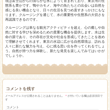
境は富士山からの清らかな水によって育まれており、東京湾の生
態系も豊かです。鴨やカモメ、海中の魚たちとの出会いは自然を
感じる良い機会となり、日々の生活を見つめ直すきっかけにもな
ります。クルージングを通じて、水の重要性や生態系の大切さを
再認識できるのです。
クルージングは単なる観光アクティビティを超え、心の癒しや自
然に対する学びを深めるための貴重な機会を提供します。水は生
命の源であり、その存在が文化や社会を形成してきたことを改め
て理解させてくれます。東京の水辺に広がる自然環境は、訪れる
人々に新たな魅力を与え、心に残る思い出を作ってくれるでしょ
う。自然が持つ力を体験し、新たな発見を楽しんでみてはいかが
でしょうか。
コメントを残す
メールアドレスが公開されることはありません。
*
が付いている欄は必須項目で
す
コメント