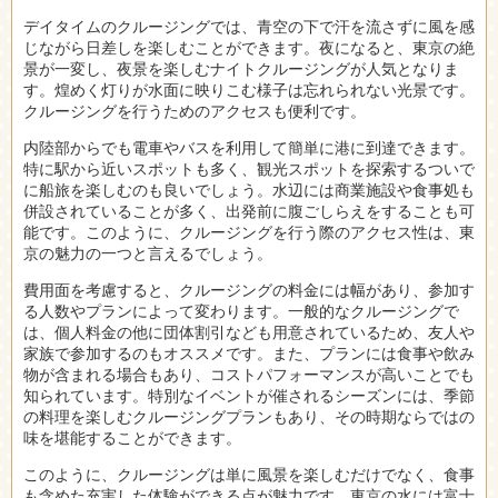
デイタイムのクルージングでは、青空の下で汗を流さずに風を感
じながら日差しを楽しむことができます。夜になると、東京の絶
景が一変し、夜景を楽しむナイトクルージングが人気となりま
す。煌めく灯りが水面に映りこむ様子は忘れられない光景です。
クルージングを行うためのアクセスも便利です。
内陸部からでも電車やバスを利用して簡単に港に到達できます。
特に駅から近いスポットも多く、観光スポットを探索するついで
に船旅を楽しむのも良いでしょう。水辺には商業施設や食事処も
併設されていることが多く、出発前に腹ごしらえをすることも可
能です。このように、クルージングを行う際のアクセス性は、東
京の魅力の一つと言えるでしょう。
費用面を考慮すると、クルージングの料金には幅があり、参加す
る人数やプランによって変わります。一般的なクルージングで
は、個人料金の他に団体割引なども用意されているため、友人や
家族で参加するのもオススメです。また、プランには食事や飲み
物が含まれる場合もあり、コストパフォーマンスが高いことでも
知られています。特別なイベントが催されるシーズンには、季節
の料理を楽しむクルージングプランもあり、その時期ならではの
味を堪能することができます。
このように、クルージングは単に風景を楽しむだけでなく、食事
も含めた充実した体験ができる点が魅力です。東京の水には富士