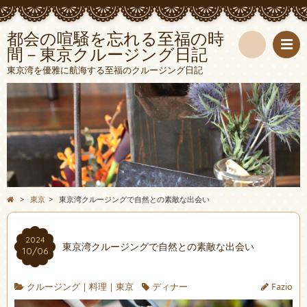
都会の喧騒を忘れる至福の時
間－東京クルージング日記
検
東京湾を優雅に航海する至福のクルージング日記
索
>
東京
>
東京湾クルージングで自然との素敵な出会い
2024
東京湾クルージングで自然との素敵な出会い
10/06
クルージング
|
料理
|
東京
ディナー
Fazio