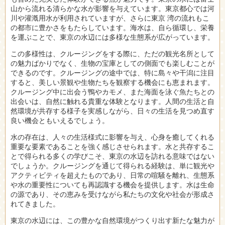
山から流れる清らかな水が影響を与えています。東京都心では河
川や灌漑用水が利用されていますが、さらに東京 湾の流れもこ
の都市に豊かさをもたらしています。海水は、自ら循環し、栄養
を運ぶことで、東京の水辺には多様な生態系が広がっています。
この多様性は、クルージングをする際に、ただの観光名所として
の魅力ばかりでなく、生物の宝庫としての側面でも楽しむことが
できるのです。クルージングの途中では、特に島々や干潟に注目
すると、美しい景観や生物たちを観察する機会にも恵まれます。
クルージング中に出会う鴨やカモメ、また海面を泳ぐ魚たちとの
出会いは、自然に触れる貴重な体験となります。人間の生活と自
然環境が共存する様子を実感しながら、日々の生活を見つめ直す
良い機会ともいえるでしょう。
水の存在は、人々の生活様式に影響を与え、心身を癒してくれる
重要な要素であることを強く感じさせられます。水と共存するこ
とで得られる多くの学びこそ、東京の水辺を訪れる意味ではない
でしょうか。クルージングを通じて得られる経験は、単に観光や
アクティビティを超えたものであり、日常の喧騒を離れ、生態系
や水の重要性についても再認識する機会を提供します。水は生命
の源であり、その恵みを受けながら私たちの文化や社会が形成さ
れてきました。
東京の水辺には、この豊かな自然環境がつくり出す新たな魅力が