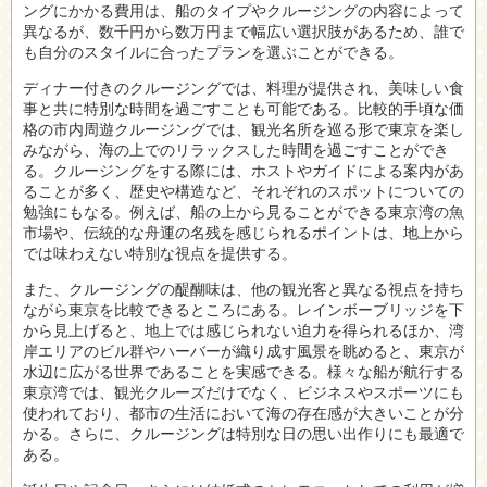
ングにかかる費用は、船のタイプやクルージングの内容によって
異なるが、数千円から数万円まで幅広い選択肢があるため、誰で
も自分のスタイルに合ったプランを選ぶことができる。
ディナー付きのクルージングでは、料理が提供され、美味しい食
事と共に特別な時間を過ごすことも可能である。比較的手頃な価
格の市内周遊クルージングでは、観光名所を巡る形で東京を楽し
みながら、海の上でのリラックスした時間を過ごすことができ
る。クルージングをする際には、ホストやガイドによる案内があ
ることが多く、歴史や構造など、それぞれのスポットについての
勉強にもなる。例えば、船の上から見ることができる東京湾の魚
市場や、伝統的な舟運の名残を感じられるポイントは、地上から
では味わえない特別な視点を提供する。
また、クルージングの醍醐味は、他の観光客と異なる視点を持ち
ながら東京を比較できるところにある。レインボーブリッジを下
から見上げると、地上では感じられない迫力を得られるほか、湾
岸エリアのビル群やハーバーが織り成す風景を眺めると、東京が
水辺に広がる世界であることを実感できる。様々な船が航行する
東京湾では、観光クルーズだけでなく、ビジネスやスポーツにも
使われており、都市の生活において海の存在感が大きいことが分
かる。さらに、クルージングは特別な日の思い出作りにも最適で
ある。