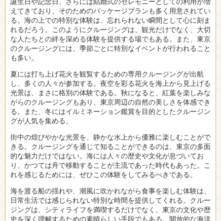
誕生日や記念日、さらには結婚式のセレモニーとしての利用が増
えてきており、そのためのパッケージプランも多く用意されてい
る。海の上での特別な体験は、忘れられない瞬間として心に刻ま
れるだろう。このようにクルージングは、観光だけでなく、大切
な人たちとの絆を深める体験を提供する場でもある。また、東京
のクルージングには、季節ごとに特別なイベントが行われること
も多い。
夏には打ち上げ花火を観覧するための専用クルージングが出航
し、多くの人々が参加する。夜空を彩る花火を海上から見上げる
光景は、まさに格別の体験である。秋になると、紅葉を楽しみな
がらのクルージングもあり、東京周辺の自然の美しさを体感でき
る。また、冬にはイルミネーション鑑賞を目的としたクルージン
グが人気を集める。
街中の煌びやかな光景を、静かな水上から優雅に楽しむことがで
きる。クルージングを通じて知ることができるのは、東京の多面
的な魅力だけではない。海には人々の歴史や文化が息づいてお
り、かつては舟で移動することが主流であった時代もあった。こ
れを感じるためには、ぜひこの体験をしてみるべきである。
海を渡る船の揺れや、潮風に吹かれながら食事を楽しむ体験は、
日常生活では感じられない特別な時間を提供してくれる。クルー
ジングは、シティライフを満喫するだけでなく、東京の文化や歴
史を深く理解するための素晴らしい手段でもある。開放的な海洋