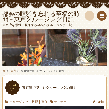
都会の喧騒を忘れる至福の時
間－東京クルージング日記
検
東京湾を優雅に航海する至福のクルージング日記
索
>
東京
>
東京湾で楽しむクルージングの魅力
2024
東京湾で楽しむクルージングの魅力
11/18
クルージング
|
料理
|
東京
ディナー
Fazio