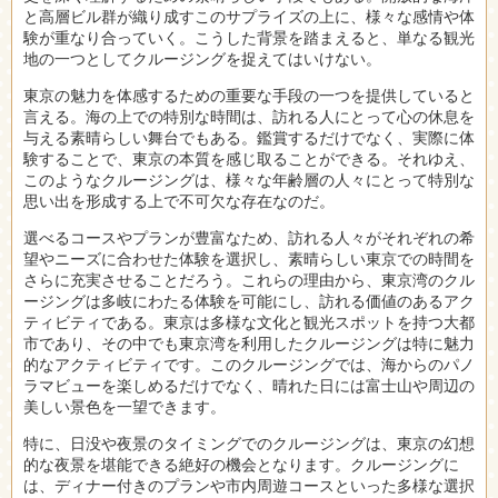
と高層ビル群が織り成すこのサプライズの上に、様々な感情や体
験が重なり合っていく。こうした背景を踏まえると、単なる観光
地の一つとしてクルージングを捉えてはいけない。
東京の魅力を体感するための重要な手段の一つを提供していると
言える。海の上での特別な時間は、訪れる人にとって心の休息を
与える素晴らしい舞台でもある。鑑賞するだけでなく、実際に体
験することで、東京の本質を感じ取ることができる。それゆえ、
このようなクルージングは、様々な年齢層の人々にとって特別な
思い出を形成する上で不可欠な存在なのだ。
選べるコースやプランが豊富なため、訪れる人々がそれぞれの希
望やニーズに合わせた体験を選択し、素晴らしい東京での時間を
さらに充実させることだろう。これらの理由から、東京湾のクル
ージングは多岐にわたる体験を可能にし、訪れる価値のあるアク
ティビティである。東京は多様な文化と観光スポットを持つ大都
市であり、その中でも東京湾を利用したクルージングは特に魅力
的なアクティビティです。このクルージングでは、海からのパノ
ラマビューを楽しめるだけでなく、晴れた日には富士山や周辺の
美しい景色を一望できます。
特に、日没や夜景のタイミングでのクルージングは、東京の幻想
的な夜景を堪能できる絶好の機会となります。クルージングに
は、ディナー付きのプランや市内周遊コースといった多様な選択