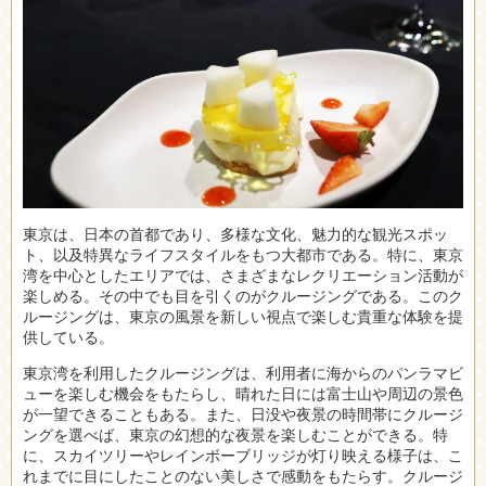
東京は、日本の首都であり、多様な文化、魅力的な観光スポッ
ト、以及特異なライフスタイルをもつ大都市である。
特に、東京
湾を中心としたエリアでは、さまざまなレクリエーション活動が
楽しめる。その中でも目を引くのがクルージングである。このク
ルージングは、東京の風景を新しい視点で楽しむ貴重な体験を提
供している。
東京湾を利用したクルージングは、利用者に海からのパンラマビ
ューを楽しむ機会をもたらし、晴れた日には富士山や周辺の景色
が一望できることもある。また、日没や夜景の時間帯にクルージ
ングを選べば、東京の幻想的な夜景を楽しむことができる。特
に、スカイツリーやレインボーブリッジが灯り映える様子は、こ
れまでに目にしたことのない美しさで感動をもたらす。クルージ