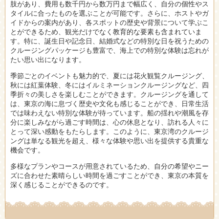
肢があり、費用も数千円から数万円まで幅広く、自分の個性やス
タイルに合ったものを選ぶことが可能です。さらに、ホストやガ
イドからの案内があり、各スポットの歴史や背景について学ぶこ
とができるため、観光だけでなく教育的な要素も含まれていま
す。特に、誕生日や記念日、結婚式などの特別な日を祝うための
クルージングパッケージも豊富で、海上での特別な体験は忘れが
たい思い出になります。
季節ごとのイベントも魅力的で、夏には花火観覧クルージング、
秋には紅葉体験、冬にはイルミネーションクルージングなど、四
季折々の美しさを楽しむことができます。クルージングを通して
は、東京の海に息づく歴史や文化も感じることができ、日常生活
では味わえない特別な体験が待っています。船の揺れや潮風を存
分に楽しみながら過ごす時間は、心の休息となり、訪れる人々に
とって深い感動をもたらします。このように、東京湾のクルージ
ングは単なる観光を超え、様々な体験や思い出を提供する貴重な
機会です。
多様なプランやコースが用意されているため、自分の希望やニー
ズに合わせた素晴らしい時間を過ごすことができ、東京の本質を
深く感じることができるのです。