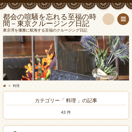
都会の喧騒を忘れる至福の時
間－東京クルージング日記
検
東京湾を優雅に航海する至福のクルージング日記
索
>
料理
カテゴリー「 料理 」の記事
43 件