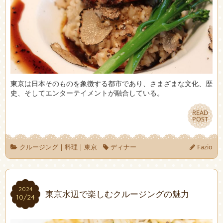
東京は日本そのものを象徴する都市であり、さまざまな文化、歴
史、そしてエンターテイメントが融合している。
READ
READ
POST
POST
クルージング
|
料理
|
東京
ディナー
Fazio
2024
2024
東京水辺で楽しむクルージングの魅力
10/24
10/24