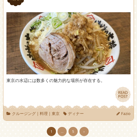
東京の水辺には数多くの魅力的な場所が存在する。
READ
READ
POST
POST
クルージング
|
料理
|
東京
ディナー
Fazio
1
…
5
›