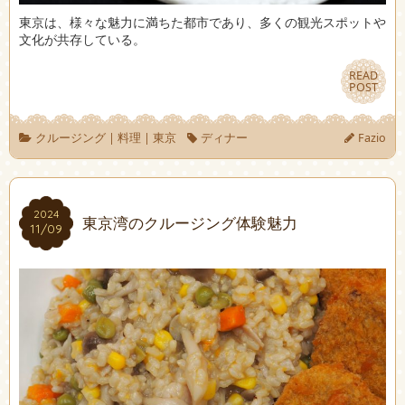
東京は、様々な魅力に満ちた都市であり、多くの観光スポットや
文化が共存している。
READ
READ
POST
POST
クルージング
|
料理
|
東京
ディナー
Fazio
2024
2024
東京湾のクルージング体験魅力
11/09
11/09