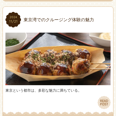
2024
2024
東京湾でのクルージング体験の魅力
11/21
11/21
東京という都市は、多彩な魅力に満ちている。
READ
READ
POST
POST