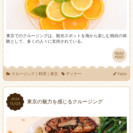
東京でのクルージングは、観光スポットを海から楽しむ独自の体
験として、多くの人々に支持されている。
READ
READ
POST
POST
クルージング
|
料理
|
東京
ディナー
Fazio
2024
2024
東京の魅力を感じるクルージング
11/03
11/03