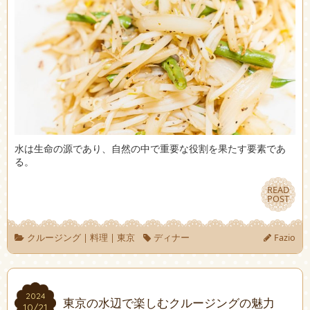
水は生命の源であり、自然の中で重要な役割を果たす要素であ
る。
READ
READ
POST
POST
クルージング
|
料理
|
東京
ディナー
Fazio
2024
2024
東京の水辺で楽しむクルージングの魅力
10/21
10/21