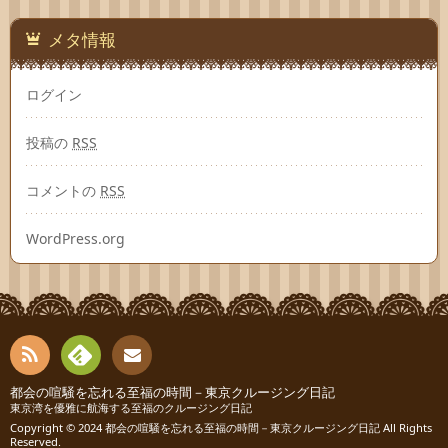
メタ情報
ログイン
投稿の
RSS
コメントの
RSS
WordPress.org
RSS
Fee
都会の喧騒を忘れる至福の時間－東京クルージング日記
お問
東京湾を優雅に航海する至福のクルージング日記
Copyright © 2024
都会の喧騒を忘れる至福の時間－東京クルージング日記
All Rights
dly
い合
Reserved.