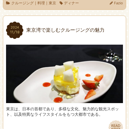
クルージング
|
料理
|
東京
ディナー
Fazio
2024
2024
東京湾で楽しむクルージングの魅力
11/18
11/18
東京は、日本の首都であり、多様な文化、魅力的な観光スポッ
ト、以及特異なライフスタイルをもつ大都市である。
READ
READ