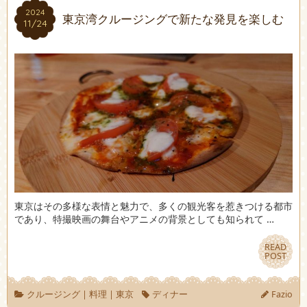
2024
2024
東京湾クルージングで新たな発見を楽しむ
11/24
11/24
東京はその多様な表情と魅力で、多くの観光客を惹きつける都市
であり、特撮映画の舞台やアニメの背景としても知られて …
READ
READ
POST
POST
クルージング
|
料理
|
東京
ディナー
Fazio