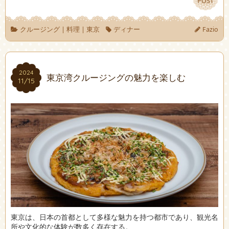
POST
POST
クルージング
|
料理
|
東京
ディナー
Fazio
2024
2024
東京湾クルージングの魅力を楽しむ
11/15
11/15
東京は、日本の首都として多様な魅力を持つ都市であり、観光名
所や文化的な体験が数多く存在する。