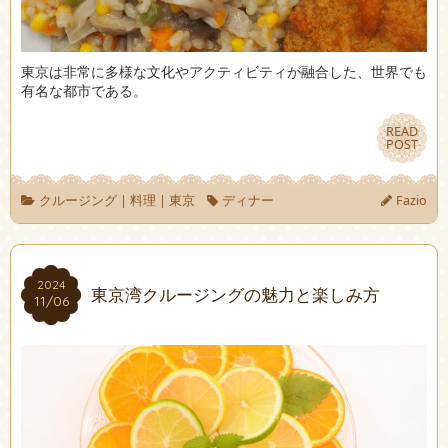
東京は非常に多様な文化やアクティビティが融合した、世界でも
有名な都市である。
READ
READ
POST
POST
クルージング
|
料理
|
東京
ディナー
Fazio
2024
2024
東京湾クルージングの魅力と楽しみ方
11/06
11/06