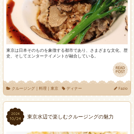
東京は日本そのものを象徴する都市であり、さまざまな文化、歴
史、そしてエンターテイメントが融合している。
READ
READ
POST
POST
クルージング
|
料理
|
東京
ディナー
Fazio
2024
2024
東京水辺で楽しむクルージングの魅力
10/24
10/24