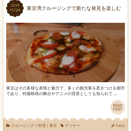
2024
2024
東京湾クルージングで新たな発見を楽しむ
11/24
11/24
東京はその多様な表情と魅力で、多くの観光客を惹きつける都市
であり、特撮映画の舞台やアニメの背景としても知られて …
READ
READ
POST
POST
クルージング
|
料理
|
東京
ディナー
Fazio