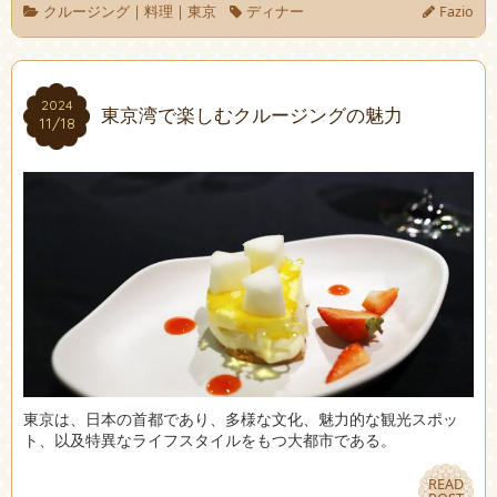
クルージング
|
料理
|
東京
ディナー
Fazio
2024
2024
東京湾で楽しむクルージングの魅力
11/18
11/18
東京は、日本の首都であり、多様な文化、魅力的な観光スポッ
ト、以及特異なライフスタイルをもつ大都市である。
READ
READ