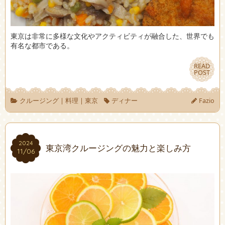
東京は非常に多様な文化やアクティビティが融合した、世界でも
有名な都市である。
READ
READ
POST
POST
クルージング
|
料理
|
東京
ディナー
Fazio
2024
2024
東京湾クルージングの魅力と楽しみ方
11/06
11/06