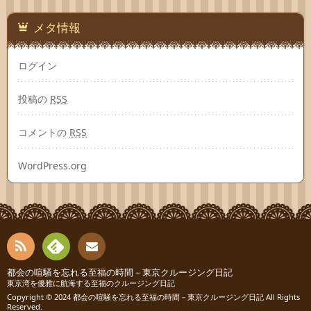
メタ情報
ログイン
投稿の
RSS
コメントの
RSS
WordPress.org
RSS
Fee
都会の喧騒を忘れる至福の時間－東京クルージング日記
お問
東京湾を優雅に航海する至福のクルージング日記
Copyright © 2024
都会の喧騒を忘れる至福の時間－東京クルージング日記
All Rights
dly
い合
Reserved.