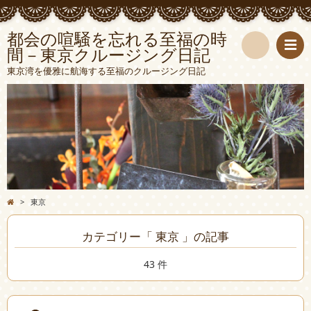
都会の喧騒を忘れる至福の時
間－東京クルージング日記
検
東京湾を優雅に航海する至福のクルージング日記
索
>
東京
カテゴリー「 東京 」の記事
43 件