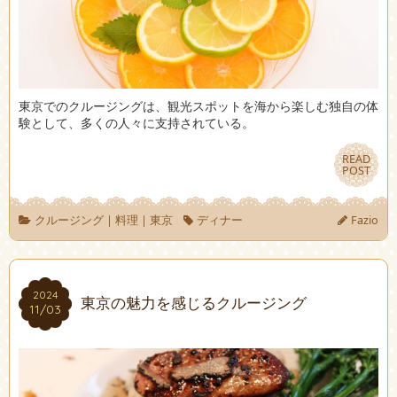
東京でのクルージングは、観光スポットを海から楽しむ独自の体
験として、多くの人々に支持されている。
READ
READ
POST
POST
クルージング
|
料理
|
東京
ディナー
Fazio
2024
2024
東京の魅力を感じるクルージング
11/03
11/03