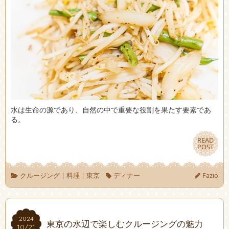
水は生命の源であり、自然の中で重要な役割を果たす要素であ
る。
READ
READ
POST
POST
クルージング
|
料理
|
東京
ディナー
Fazio
2024
2024
東京の水辺で楽しむクルージングの魅力
10/21
10/21