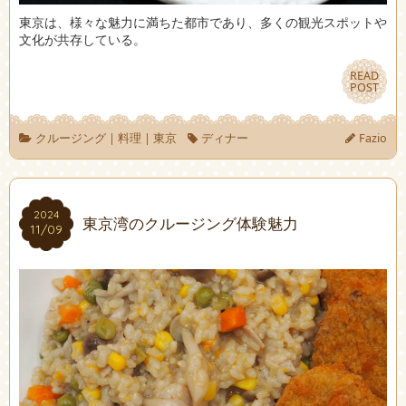
東京は、様々な魅力に満ちた都市であり、多くの観光スポットや
文化が共存している。
READ
READ
POST
POST
クルージング
|
料理
|
東京
ディナー
Fazio
2024
2024
東京湾のクルージング体験魅力
11/09
11/09