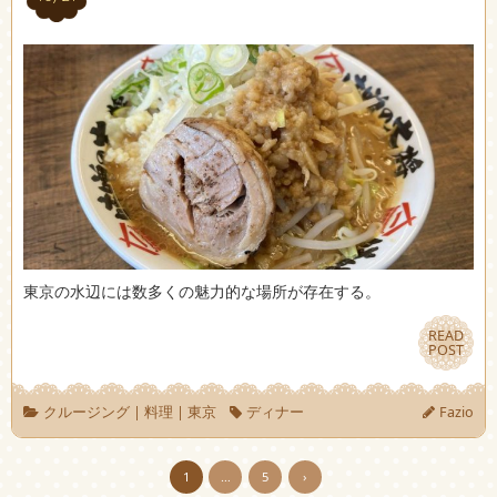
東京の水辺には数多くの魅力的な場所が存在する。
READ
READ
POST
POST
クルージング
|
料理
|
東京
ディナー
Fazio
1
…
5
›