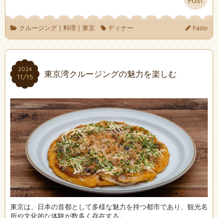
POST
POST
クルージング
|
料理
|
東京
ディナー
Fazio
2024
2024
東京湾クルージングの魅力を楽しむ
11/15
11/15
東京は、日本の首都として多様な魅力を持つ都市であり、観光名
所や文化的な体験が数多く存在する。