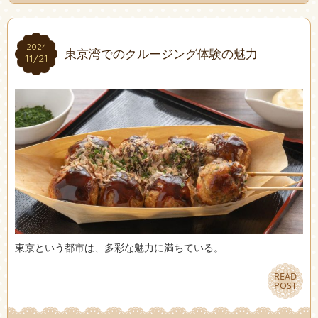
2024
2024
東京湾でのクルージング体験の魅力
11/21
11/21
東京という都市は、多彩な魅力に満ちている。
READ
READ
POST
POST