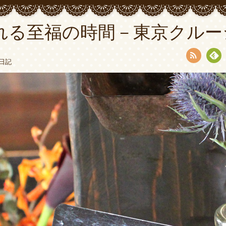
れる至福の時間－東京クルー
日記
RSS
Fee
dly