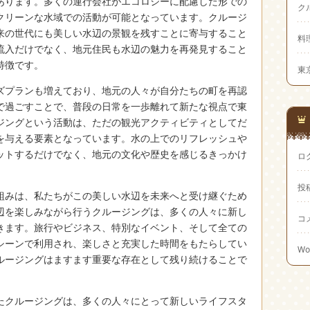
あります。多くの運行会社がエコロジーに配慮した形での
ク
クリーンな水域での活動が可能となっています。クルージ
来の世代にも美しい水辺の景観を残すことに寄与すること
料
流入だけでなく、地元住民も水辺の魅力を再発見すること
特徴です。
東
ズプランも増えており、地元の人々が自分たちの町を再認
で過ごすことで、普段の日常を一歩離れて新たな視点で東
ジングという活動は、ただの観光アクティビティとしてだ
を与える要素となっています。水の上でのリフレッシュや
ットするだけでなく、地元の文化や歴史を感じるきっかけ
ロ
投
組みは、私たちがこの美しい水辺を未来へと受け継ぐため
辺を楽しみながら行うクルージングは、多くの人々に新し
コ
きます。旅行やビジネス、特別なイベント、そして全ての
シーンで利用され、楽しさと充実した時間をもたらしてい
Wo
ルージングはますます重要な存在として残り続けることで
たクルージングは、多くの人々にとって新しいライフスタ