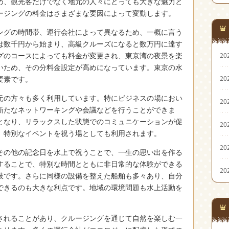
め、観光客だけでなく地元の人々にとっても大きな魅力と
ージングの料金はさまざまな要因によって変動します。
ングの時間帯、運行会社によって異なるため、一概に言う
は数千円から始まり、高級クルーズになると数万円に達す
グのコースによっても料金が変更され、東京湾の夜景を楽
20
いため、その分料金設定が高めになっています。東京の水
要素です。
20
元の方々も多く利用しています。特にビジネスの場におい
20
新たなネットワーキングや会議などを行うことができま
となり、リラックスした状態でのコミュニケーションが促
20
、特別なイベントを祝う場としても利用されます。
20
その他の記念日を水上で祝うことで、一生の思い出を作る
することで、特別な時間とともに非日常的な体験ができる
20
肢です。さらに同様の設備を整えた船舶も多々あり、自分
できるのも大きな利点です。地域の環境問題も水上活動を
されることがあり、クルージングを通じて自然を楽しむ一