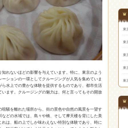
東
東
東
東
り知れないほどの影響を与えています。
特に、東京のよう
レーションの一環としてクルージングが人気を集めていま
東
がら水上での豊かな体験を提供するものであり、都市生活
ています。クルージングの魅力は、何と言ってもその開放
の喧騒を離れた場所から、街の景色や自然の風景を一望す
川などの水域では、島々や橋、そして摩天楼を背にした美
これは、船の上でしか味わえない特別な体験であり、時に