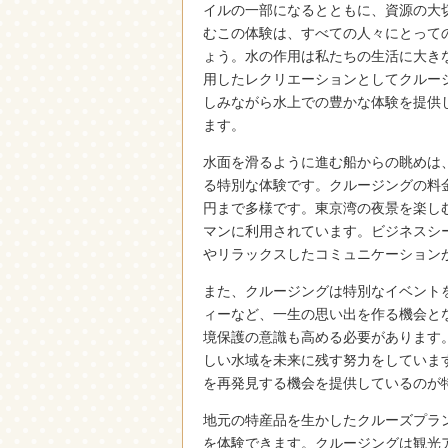
イルの一部になるとともに、資源の大
むこの体験は、すべての人々にとって
ょう。水の作用は私たちの生活に大き
用したレクリエーションとしてクルー
しみながら水上での豊かな体験を提供
ます。
水面を滑るように進む船からの眺めは
る特別な体験です。クルージングの料
円まで多様です。東京湾の夜景を楽し
マンに利用されています。ビジネスシ
やリラックスしたコミュニケーション
また、クルージングは特別なイベント
ィーなど、一生の思い出を作る機会と
境保護の意識も高める必要があります
しい水域を未来に残す努力をしていま
を再発見する機会を提供しているのが
地元の特産品を生かしたクルーズプラ
を体験できます。クルージングは観光