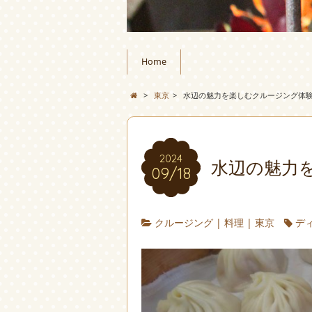
Home
>
東京
>
水辺の魅力を楽しむクルージング体
2024
水辺の魅力
09/18
クルージング
|
料理
|
東京
デ