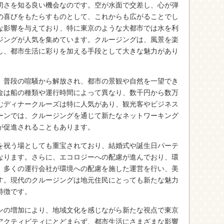
切さを知る良い機会なのです。空が水面で交差し、心が弾
の喜びをもたらすものとして、これからも広がることでし
な影響を与えており、特に東京のような大都市では水を利
ジングが人気を集めています。クルージングは、風景を楽
し、都市生活に彩りを加える手段として大きな魅力があり
、普段の喧騒から解放され、都市の景観や自然を一望でき
金は船の種類や運行時間によって異なり、数千円から数万
むディナークルーズは特に人気があり、観光客やビジネス
ーンでは、クルージングを通じて新たなネットワーキング
が促進されることもあります。
を祝う場としても重宝されており、結婚式や誕生日パーテ
なります。さらに、エコロジーへの配慮が進んでおり、環
。多くの運行会社が環境への配慮を施した運営を行い、美
す。現代のクルージングは地元住民にとっても新たな魅力
特徴です。
ンの増加により、地域文化を感じながら新たな視点で東京
アクティビティにとどまらず、都市生活にさまざまな影響