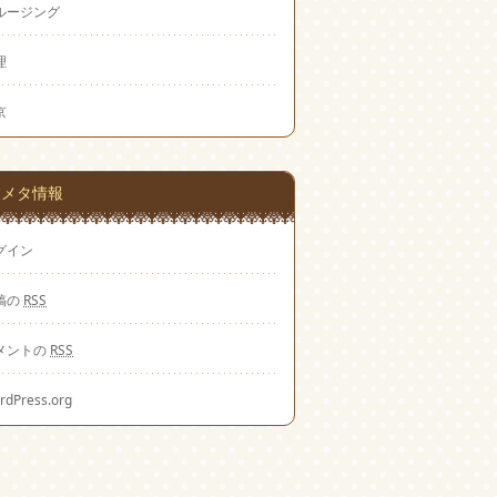
ルージング
理
京
メタ情報
グイン
稿の
RSS
メントの
RSS
rdPress.org