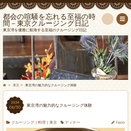
都会の喧騒を忘れる至福の時
間－東京クルージング日記
検
東京湾を優雅に航海する至福のクルージング日記
索
>
東京
>
東京湾の魅力的なクルージング体験
2024
東京湾の魅力的なクルージング体験
06/30
クルージング
|
料理
|
東京
ディナー
Fazio