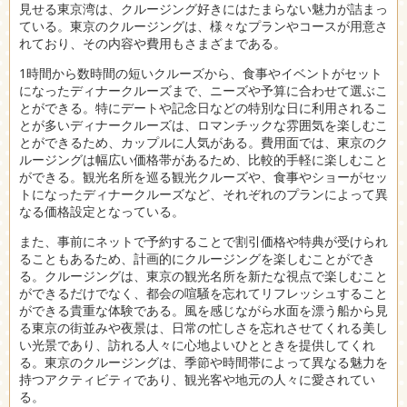
見せる東京湾は、クルージング好きにはたまらない魅力が詰まっ
ている。東京のクルージングは、様々なプランやコースが用意さ
れており、その内容や費用もさまざまである。
1時間から数時間の短いクルーズから、食事やイベントがセット
になったディナークルーズまで、ニーズや予算に合わせて選ぶこ
とができる。特にデートや記念日などの特別な日に利用されるこ
とが多いディナークルーズは、ロマンチックな雰囲気を楽しむこ
とができるため、カップルに人気がある。費用面では、東京のク
ルージングは幅広い価格帯があるため、比較的手軽に楽しむこと
ができる。観光名所を巡る観光クルーズや、食事やショーがセッ
トになったディナークルーズなど、それぞれのプランによって異
なる価格設定となっている。
また、事前にネットで予約することで割引価格や特典が受けられ
ることもあるため、計画的にクルージングを楽しむことができ
る。クルージングは、東京の観光名所を新たな視点で楽しむこと
ができるだけでなく、都会の喧騒を忘れてリフレッシュすること
ができる貴重な体験である。風を感じながら水面を漂う船から見
る東京の街並みや夜景は、日常の忙しさを忘れさせてくれる美し
い光景であり、訪れる人々に心地よいひとときを提供してくれ
る。東京のクルージングは、季節や時間帯によって異なる魅力を
持つアクティビティであり、観光客や地元の人々に愛されてい
る。