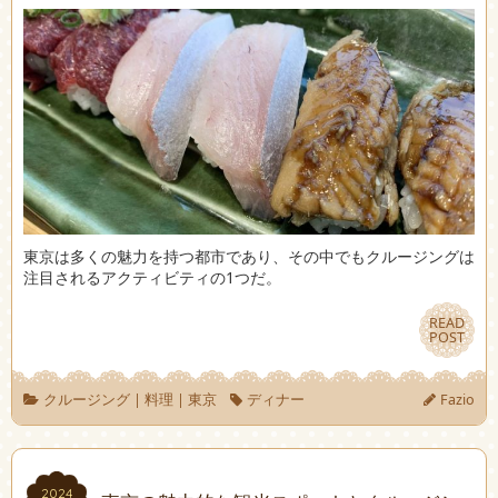
東京は多くの魅力を持つ都市であり、その中でもクルージングは
注目されるアクティビティの1つだ。
READ
READ
POST
POST
クルージング
|
料理
|
東京
ディナー
Fazio
2024
2024