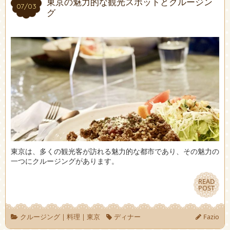
東京の魅力的な観光スポットとクルージン
07/03
07/03
グ
東京は、多くの観光客が訪れる魅力的な都市であり、その魅力の
一つにクルージングがあります。
READ
READ
POST
POST
クルージング
|
料理
|
東京
ディナー
Fazio