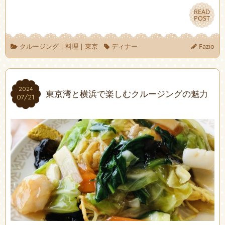
READ
READ
POST
POST
クルージング
|
料理
|
東京
ディナー
Fazio
2024
2024
東京湾と横浜で楽しむクルージングの魅力
07/21
07/21