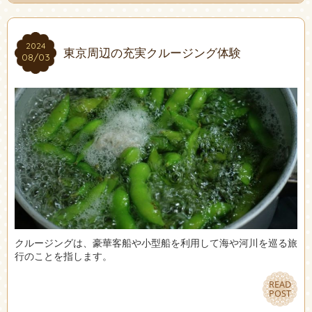
2024
2024
東京周辺の充実クルージング体験
08/03
08/03
クルージングは、豪華客船や小型船を利用して海や河川を巡る旅
行のことを指します。
READ
READ
POST
POST