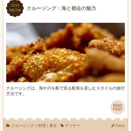
2024
2024
クルージング：海と都会の魅力
08/06
08/06
クルージングは、海や川を船で巡る航海を楽しむスタイルの旅行
方法です。
READ
READ
POST
POST
クルージング
|
料理
|
東京
ディナー
Fazio