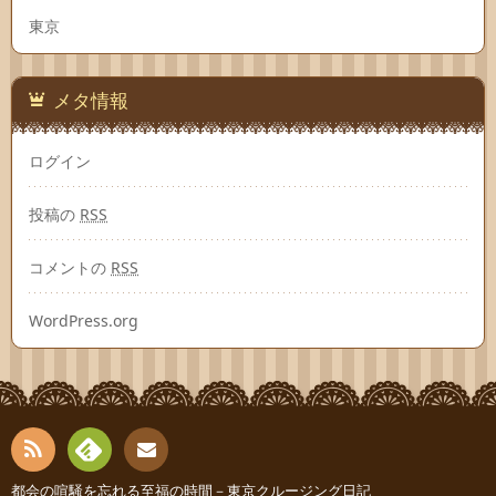
東京
メタ情報
ログイン
投稿の
RSS
コメントの
RSS
WordPress.org
RSS
Fee
都会の喧騒を忘れる至福の時間－東京クルージング日記
お問