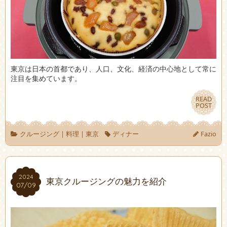
東京は日本の首都であり、人口、文化、経済の中心地として常に
注目を集めています。
READ
READ
POST
POST
クルージング
|
料理
|
東京
ディナー
Fazio
2024
2024
東京クルージングの魅力を紹介
07/09
07/09