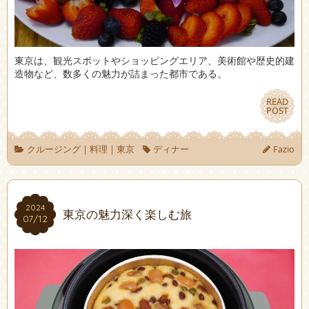
東京は、観光スポットやショッピングエリア、美術館や歴史的建
造物など、数多くの魅力が詰まった都市である。
READ
READ
POST
POST
クルージング
|
料理
|
東京
ディナー
Fazio
2024
2024
東京の魅力深く楽しむ旅
07/12
07/12