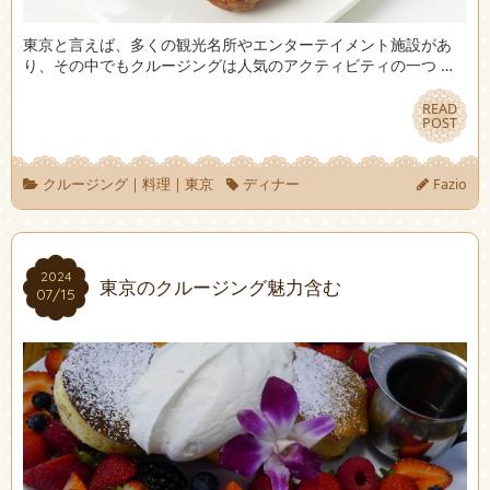
東京と言えば、多くの観光名所やエンターテイメント施設があ
り、その中でもクルージングは人気のアクティビティの一つ …
READ
READ
POST
POST
クルージング
|
料理
|
東京
ディナー
Fazio
2024
2024
東京のクルージング魅力含む
07/15
07/15