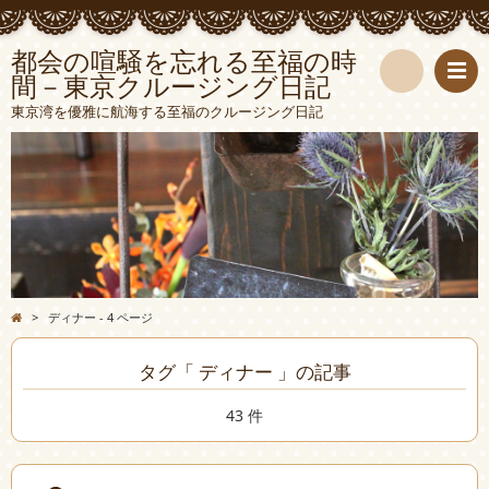
都会の喧騒を忘れる至福の時
間－東京クルージング日記
検
東京湾を優雅に航海する至福のクルージング日記
索
>
ディナー - 4 ページ
タグ「 ディナー 」の記事
43 件