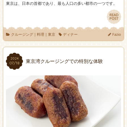
東京は、日本の首都であり、最も人口の多い都市の一つです。
READ
READ
POST
POST
クルージング
|
料理
|
東京
ディナー
Fazio
2024
2024
東京湾クルージングでの特別な体験
07/18
07/18