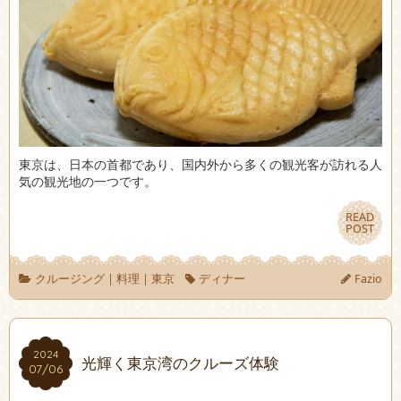
東京は、日本の首都であり、国内外から多くの観光客が訪れる人
気の観光地の一つです。
READ
READ
POST
POST
クルージング
|
料理
|
東京
ディナー
Fazio
2024
2024
光輝く東京湾のクルーズ体験
07/06
07/06