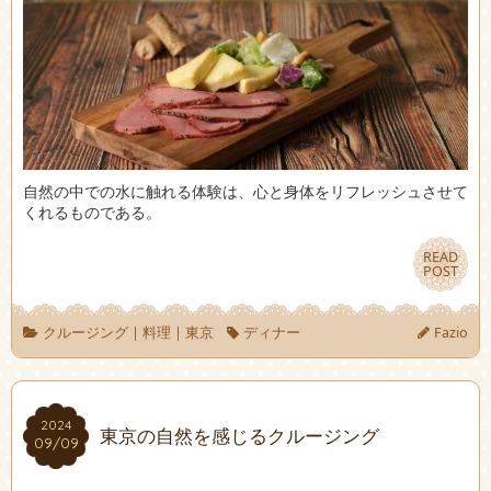
自然の中での水に触れる体験は、心と身体をリフレッシュさせて
くれるものである。
READ
READ
POST
POST
クルージング
|
料理
|
東京
ディナー
Fazio
2024
2024
東京の自然を感じるクルージング
09/09
09/09