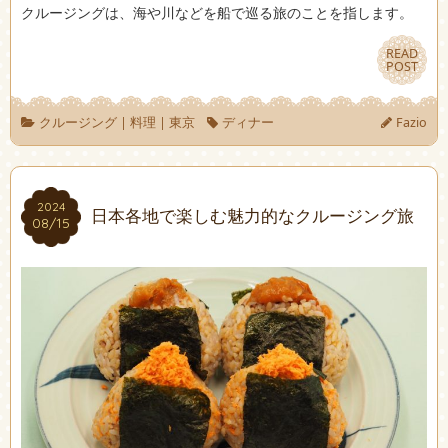
クルージングは、海や川などを船で巡る旅のことを指します。
READ
READ
POST
POST
クルージング
|
料理
|
東京
ディナー
Fazio
2024
2024
日本各地で楽しむ魅力的なクルージング旅
08/15
08/15