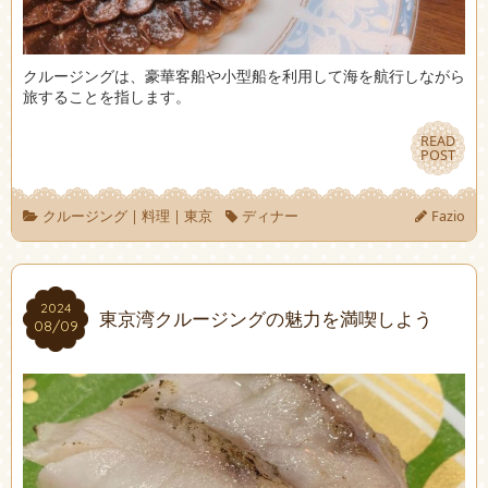
クルージングは、豪華客船や小型船を利用して海を航行しながら
旅することを指します。
READ
READ
POST
POST
クルージング
|
料理
|
東京
ディナー
Fazio
2024
2024
東京湾クルージングの魅力を満喫しよう
08/09
08/09