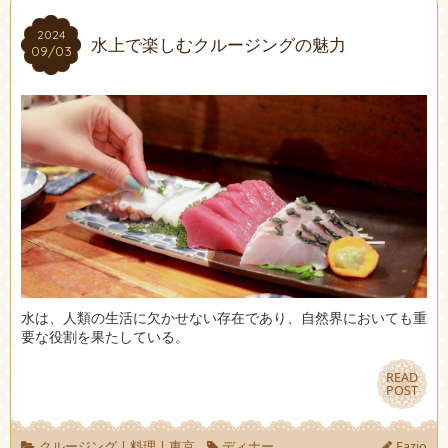
2024
2024
水上で楽しむクルージングの魅力
09/03
09/03
水は、人類の生活に欠かせない存在であり、自然界においても重
要な役割を果たしている。
READ
READ
POST
POST
クルージング
|
料理
|
東京
ディナー
Fazio