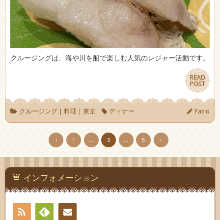
クルージングは、海や川を船で楽しむ人気のレジャー活動です。
READ
READ
POST
POST
クルージング
|
料理
|
東京
ディナー
Fazio
‹
1
…
3
…
5
›
インフォメーション
RSS