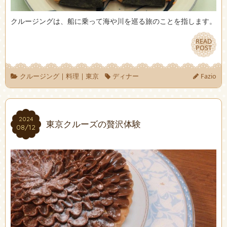
クルージングは、船に乗って海や川を巡る旅のことを指します。
READ
READ
POST
POST
クルージング
|
料理
|
東京
ディナー
Fazio
2024
2024
東京クルーズの贅沢体験
08/12
08/12