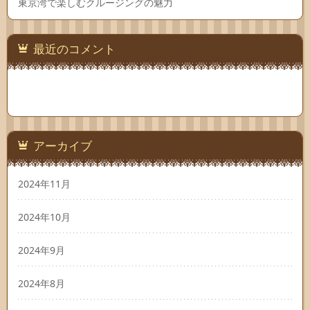
東京湾で楽しむクルージングの魅力
最近のコメント
アーカイブ
2024年11月
2024年10月
2024年9月
2024年8月