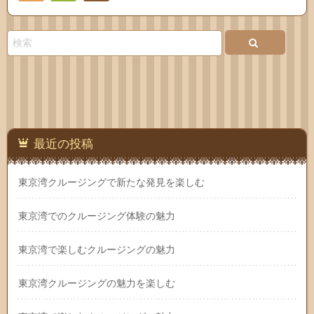
Feedly
お問
い合
わせ
最近の投稿
東京湾クルージングで新たな発見を楽しむ
東京湾でのクルージング体験の魅力
東京湾で楽しむクルージングの魅力
東京湾クルージングの魅力を楽しむ