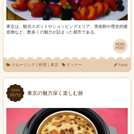
東京は、観光スポットやショッピングエリア、美術館や歴史的建
造物など、数多くの魅力が詰まった都市である。
READ
READ
POST
POST
クルージング
|
料理
|
東京
ディナー
Fazio
2024
2024
東京の魅力深く楽しむ旅
07/12
07/12