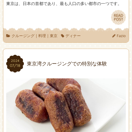
東京は、日本の首都であり、最も人口の多い都市の一つです。
READ
READ
POST
POST
クルージング
|
料理
|
東京
ディナー
Fazio
2024
2024
東京湾クルージングでの特別な体験
07/18
07/18