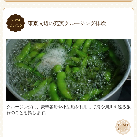
2024
2024
東京周辺の充実クルージング体験
08/03
08/03
クルージングは、豪華客船や小型船を利用して海や河川を巡る旅
行のことを指します。
READ
READ
POST
POST