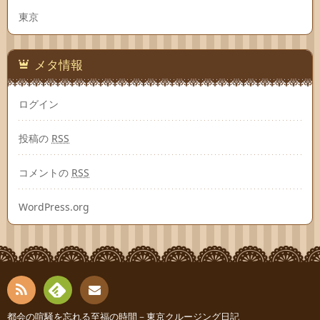
東京
メタ情報
ログイン
投稿の
RSS
コメントの
RSS
WordPress.org
RSS
Fee
都会の喧騒を忘れる至福の時間－東京クルージング日記
お問