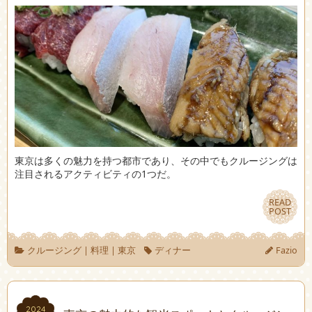
東京は多くの魅力を持つ都市であり、その中でもクルージングは
注目されるアクティビティの1つだ。
READ
READ
POST
POST
クルージング
|
料理
|
東京
ディナー
Fazio
2024
2024