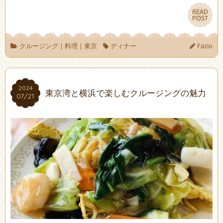
READ
READ
POST
POST
クルージング
|
料理
|
東京
ディナー
Fazio
2024
2024
東京湾と横浜で楽しむクルージングの魅力
07/21
07/21