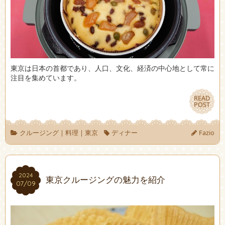
東京は日本の首都であり、人口、文化、経済の中心地として常に
注目を集めています。
READ
READ
POST
POST
クルージング
|
料理
|
東京
ディナー
Fazio
2024
2024
東京クルージングの魅力を紹介
07/09
07/09