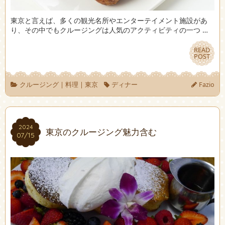
東京と言えば、多くの観光名所やエンターテイメント施設があ
り、その中でもクルージングは人気のアクティビティの一つ …
READ
READ
POST
POST
クルージング
|
料理
|
東京
ディナー
Fazio
2024
2024
東京のクルージング魅力含む
07/15
07/15