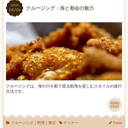
2024
2024
クルージング：海と都会の魅力
08/06
08/06
クルージングは、海や川を船で巡る航海を楽しむスタイルの旅行
方法です。
READ
READ
POST
POST
クルージング
|
料理
|
東京
ディナー
Fazio