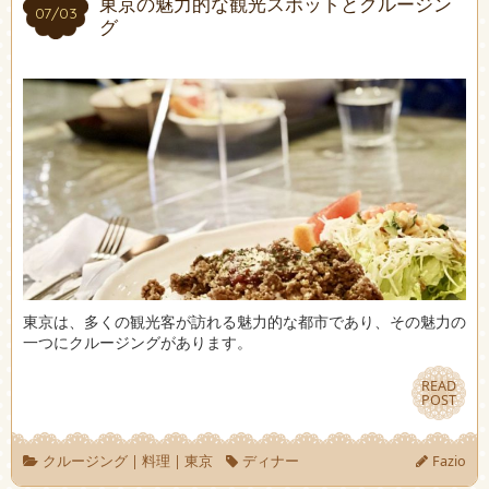
東京の魅力的な観光スポットとクルージン
07/03
07/03
グ
東京は、多くの観光客が訪れる魅力的な都市であり、その魅力の
一つにクルージングがあります。
READ
READ
POST
POST
クルージング
|
料理
|
東京
ディナー
Fazio