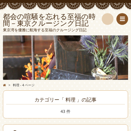
都会の喧騒を忘れる至福の時
間－東京クルージング日記
検
東京湾を優雅に航海する至福のクルージング日記
索
>
料理 - 4 ページ
カテゴリー「 料理 」の記事
43 件