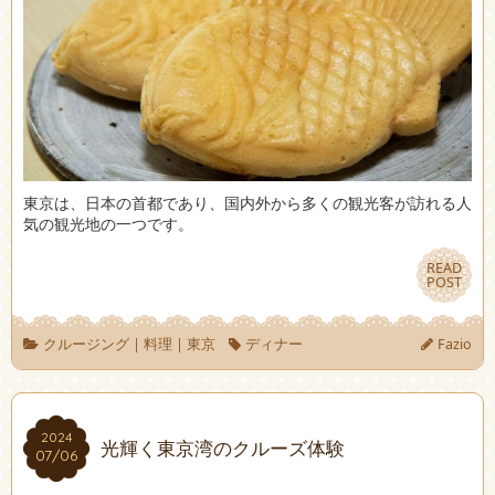
東京は、日本の首都であり、国内外から多くの観光客が訪れる人
気の観光地の一つです。
READ
READ
POST
POST
クルージング
|
料理
|
東京
ディナー
Fazio
2024
2024
光輝く東京湾のクルーズ体験
07/06
07/06